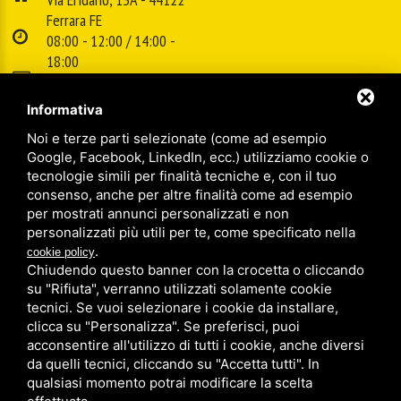
Ferrara FE
08:00 - 12:00 / 14:00 -
18:00
E-mail:
info@cspsrl.biz
Informativa
Noi e terze parti selezionate (come ad esempio
/
/
Sitemap
Privacy policy
Legal
Google, Facebook, LinkedIn, ecc.) utilizziamo cookie o
tecnologie simili per finalità tecniche e, con il tuo
consenso, anche per altre finalità come ad esempio
per mostrati annunci personalizzati e non
personalizzati più utili per te, come specificato nella
.
cookie policy
Chiudendo questo banner con la crocetta o cliccando
su "Rifiuta", verranno utilizzati solamente cookie
tecnici. Se vuoi selezionare i cookie da installare,
clicca su "Personalizza". Se preferisci, puoi
acconsentire all'utilizzo di tutti i cookie, anche diversi
da quelli tecnici, cliccando su "Accetta tutti". In
qualsiasi momento potrai modificare la scelta