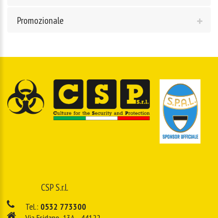
Promozionale
CSP S.r.l.
Tel.:
0532 773300
Via Eridano, 13A - 44122