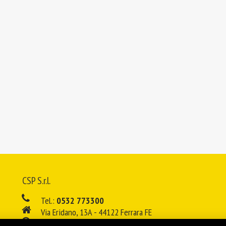
CSP S.r.l.
Tel.:
0532 773300
Via Eridano, 13A - 44122 Ferrara FE
08:00 - 12:00 / 14:00 - 18:00