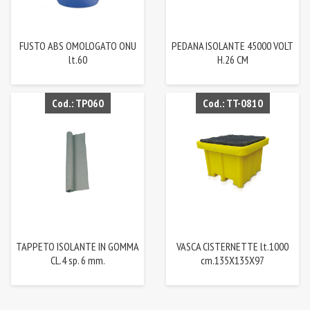
FUSTO ABS OMOLOGATO ONU
PEDANA ISOLANTE 45000 VOLT
lt.60
H.26 CM
Cod.: TP060
Cod.: TT-0810
TAPPETO ISOLANTE IN GOMMA
VASCA CISTERNETTE lt.1000
CL.4 sp. 6 mm.
cm.135X135X97