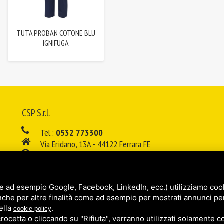
TUTA PROBAN COTONE BLU
IGNIFUGA
CSP S.r.l.
Tel.:
0532 773300
Via Eridano, 13A - 44122 Ferrara FE
08:00 - 12:00 / 14:00 - 18:00
E-mail:
info@cspsrl.biz
e ad esempio Google, Facebook, LinkedIn, ecc.) utilizziamo cooki
/
/
Sitemap
Privacy policy
Legal
nche per altre finalità come ad esempio per mostrati annunci pe
ella
.
cookie policy
cetta o cliccando su "Rifiuta", verranno utilizzati solamente co