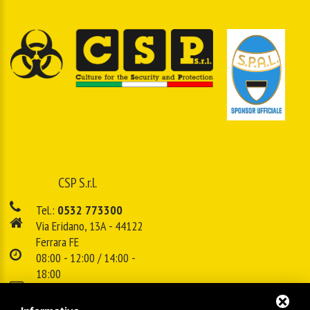
CSP S.r.l.
Tel.:
0532 773300
Via Eridano, 13A - 44122
Ferrara FE
08:00 - 12:00 / 14:00 -
18:00
E-mail:
info@cspsrl.biz