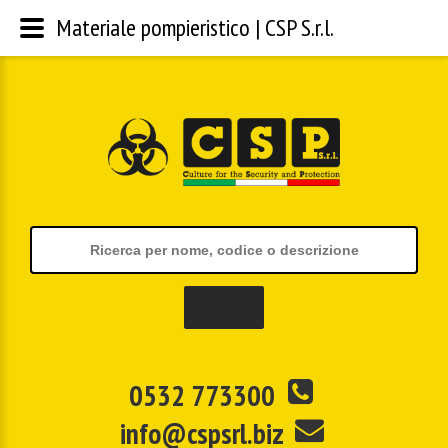
Materiale pompieristico | CSP S.r.l.
0532 773300
info@cspsrl.biz