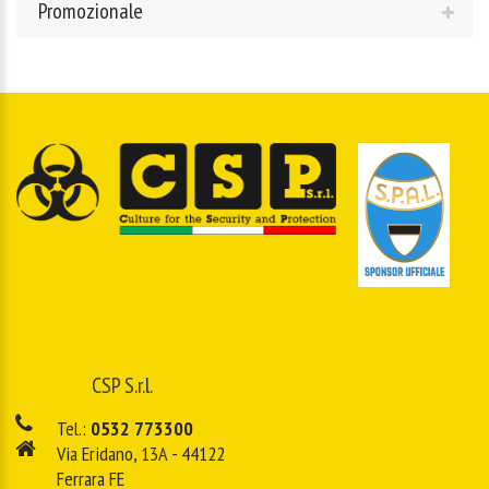
Promozionale
CSP S.r.l.
Tel.:
0532 773300
Via Eridano, 13A - 44122
Ferrara FE