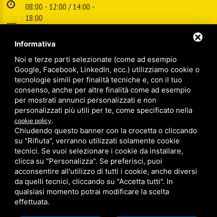
08:00 - 12:00 / 14:00 -
18:00
E-mail:
info@cspsrl.biz
Informativa
Noi e terze parti selezionate (come ad esempio
/
/
Sitemap
Privacy policy
Legal
Google, Facebook, LinkedIn, ecc.) utilizziamo cookie o
tecnologie simili per finalità tecniche e, con il tuo
consenso, anche per altre finalità come ad esempio
per mostrati annunci personalizzati e non
personalizzati più utili per te, come specificato nella
.
cookie policy
Chiudendo questo banner con la crocetta o cliccando
su "Rifiuta", verranno utilizzati solamente cookie
tecnici. Se vuoi selezionare i cookie da installare,
clicca su "Personalizza". Se preferisci, puoi
acconsentire all'utilizzo di tutti i cookie, anche diversi
da quelli tecnici, cliccando su "Accetta tutti". In
qualsiasi momento potrai modificare la scelta
effettuata.