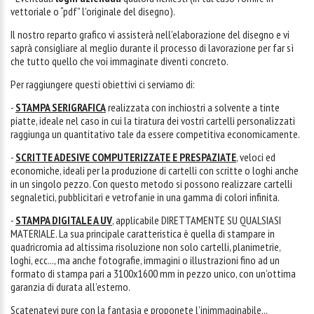
vettoriale o “pdf” l’originale del disegno).
Il nostro reparto grafico vi assisterà nell’elaborazione del disegno e vi
saprà consigliare al meglio durante il processo di lavorazione per far sì
che tutto quello che voi immaginate diventi concreto.
Per raggiungere questi obiettivi ci serviamo di:
-
STAMPA SERIGRAFICA
realizzata con inchiostri a solvente a tinte
piatte, ideale nel caso in cui la tiratura dei vostri cartelli personalizzati
raggiunga un quantitativo tale da essere competitiva economicamente.
-
SCRITTE ADESIVE COMPUTERIZZATE E PRESPAZIATE
, veloci ed
economiche, ideali per la produzione di cartelli con scritte o loghi anche
in un singolo pezzo. Con questo metodo si possono realizzare cartelli
segnaletici, pubblicitari e vetrofanie in una gamma di colori infinita.
-
STAMPA DIGITALE A UV
, applicabile DIRETTAMENTE SU QUALSIASI
MATERIALE. La sua principale caratteristica è quella di stampare in
quadricromia ad altissima risoluzione non solo cartelli, planimetrie,
loghi, ecc..., ma anche fotografie, immagini o illustrazioni fino ad un
formato di stampa pari a 3100x1600 mm in pezzo unico, con un’ottima
garanzia di durata all’esterno.
Scatenatevi pure con la fantasia e proponete l’inimmaginabile...