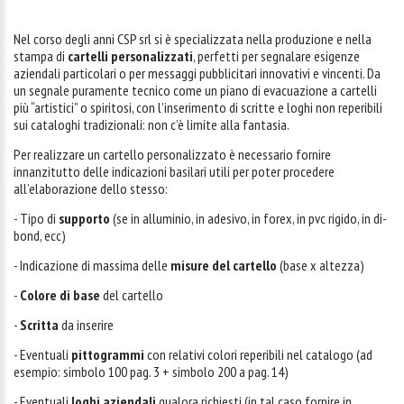
Nel corso degli anni CSP srl si è specializzata nella produzione e nella
stampa di
cartelli personalizzati
, perfetti per segnalare esigenze
aziendali particolari o per messaggi pubblicitari innovativi e vincenti. Da
un segnale puramente tecnico come un piano di evacuazione a cartelli
più “artistici” o spiritosi, con l’inserimento di scritte e loghi non reperibili
sui cataloghi tradizionali: non c’è limite alla fantasia.
Per realizzare un cartello personalizzato è necessario fornire
innanzitutto delle indicazioni basilari utili per poter procedere
all’elaborazione dello stesso:
- Tipo di
supporto
(se in alluminio, in adesivo, in forex, in pvc rigido, in di-
bond, ecc)
- Indicazione di massima delle
misure del cartello
(base x altezza)
-
Colore di base
del cartello
-
Scritta
da inserire
- Eventuali
pittogrammi
con relativi colori reperibili nel catalogo (ad
esempio: simbolo 100 pag. 3 + simbolo 200 a pag. 14)
- Eventuali
loghi aziendali
qualora richiesti (in tal caso fornire in