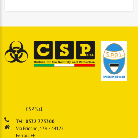
CSP S.r.l.
Tel.:
0532 773300
Via Eridano, 13A - 44122
Ferrara FE