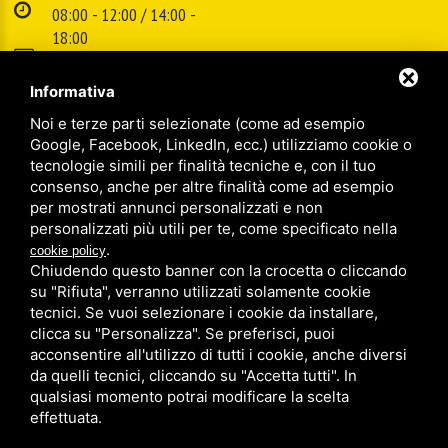
08:00 - 12:00 / 14:00 -
18:00
E-mail:
info@cspsrl.biz
Informativa
Noi e terze parti selezionate (come ad esempio
/
/
Sitemap
Privacy policy
Legal
Google, Facebook, LinkedIn, ecc.) utilizziamo cookie o
tecnologie simili per finalità tecniche e, con il tuo
consenso, anche per altre finalità come ad esempio
per mostrati annunci personalizzati e non
personalizzati più utili per te, come specificato nella
.
cookie policy
Chiudendo questo banner con la crocetta o cliccando
su "Rifiuta", verranno utilizzati solamente cookie
tecnici. Se vuoi selezionare i cookie da installare,
clicca su "Personalizza". Se preferisci, puoi
acconsentire all'utilizzo di tutti i cookie, anche diversi
da quelli tecnici, cliccando su "Accetta tutti". In
qualsiasi momento potrai modificare la scelta
effettuata.