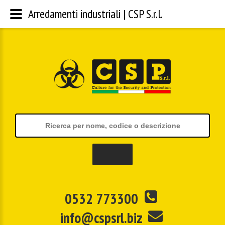
Arredamenti industriali | CSP S.r.l.
0532 773300
info@cspsrl.biz