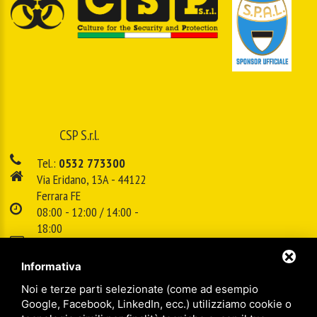
CSP S.r.l.
Tel.:
0532 773300
Via Eridano, 13A - 44122
Ferrara FE
08:00 - 12:00 / 14:00 -
18:00
E-mail:
info@cspsrl.biz
Informativa
Noi e terze parti selezionate (come ad esempio
/
/
Sitemap
Privacy policy
Legal
Google, Facebook, LinkedIn, ecc.) utilizziamo cookie o