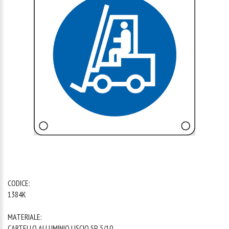
1
/
1
CODICE:
1384K
MATERIALE:
CARTELLO ALLUMINIO LISCIO SP. 5/10