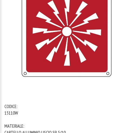
1
/
1
CODICE:
15110W
MATERIALE:
CARTELLO ALLUMINIO LISCIO SP. 5/10