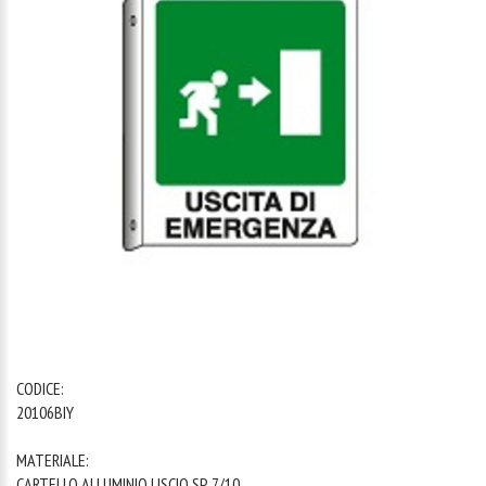
1
/
1
CODICE:
20106BIY
MATERIALE:
CARTELLO ALLUMINIO LISCIO SP. 7/10