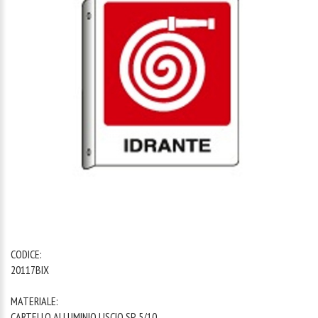
1
/
1
CODICE:
20117BIX
MATERIALE:
CARTELLO ALLUMINIO LISCIO SP. 5/10