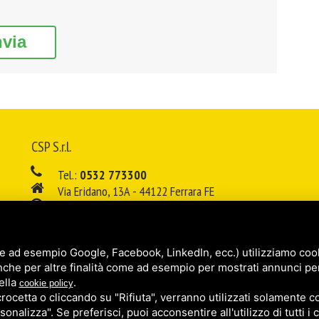
nvia
CSP S.r.l.
Tel.:
0532 773300
Via Eridano, 13A - 44122 Ferrara FE
08:00 - 12:00 / 14:00 - 18:00
E-mail:
info@cspsrl.biz
e ad esempio Google, Facebook, LinkedIn, ecc.) utilizziamo cooki
/
/
Sitemap
Privacy policy
Legal
nche per altre finalità come ad esempio per mostrati annunci pe
ella
.
cookie policy
cetta o cliccando su "Rifiuta", verranno utilizzati solamente co
sonalizza". Se preferisci, puoi acconsentire all'utilizzo di tutti i