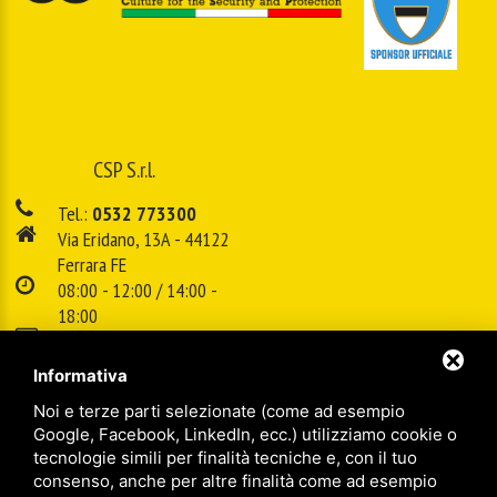
CSP S.r.l.
Tel.:
0532 773300
Via Eridano, 13A - 44122
Ferrara FE
08:00 - 12:00 / 14:00 -
18:00
E-mail:
info@cspsrl.biz
Informativa
Noi e terze parti selezionate (come ad esempio
/
/
Sitemap
Privacy policy
Legal
Google, Facebook, LinkedIn, ecc.) utilizziamo cookie o
tecnologie simili per finalità tecniche e, con il tuo
consenso, anche per altre finalità come ad esempio