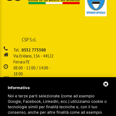
CSP S.r.l.
Tel.:
0532 773300
Via Eridano, 13A - 44122
Ferrara FE
08:00 - 12:00 / 14:00 -
18:00
E-mail:
info@cspsrl.biz
Informativa
Noi e terze parti selezionate (come ad esempio
/
/
Sitemap
Privacy policy
Legal
Google, Facebook, LinkedIn, ecc.) utilizziamo cookie o
tecnologie simili per finalità tecniche e, con il tuo
consenso, anche per altre finalità come ad esempio