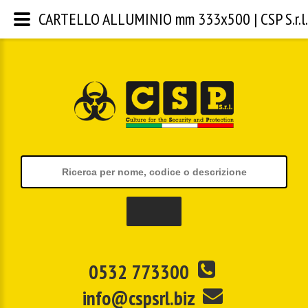
CARTELLO ALLUMINIO mm 333x500 | CSP S.r.l.
0532 773300
info@cspsrl.biz