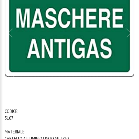
1
/
1
CODICE:
3107
MATERIALE:
CARTELLO ALLUMINIO LISCIO SP. 5/10