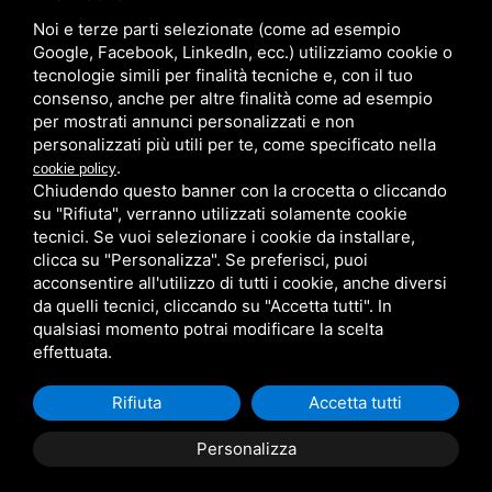
Noi e terze parti selezionate (come ad esempio
/
/
Sitemap
Privacy policy
Legal
Google, Facebook, LinkedIn, ecc.) utilizziamo cookie o
tecnologie simili per finalità tecniche e, con il tuo
consenso, anche per altre finalità come ad esempio
per mostrati annunci personalizzati e non
personalizzati più utili per te, come specificato nella
.
cookie policy
Chiudendo questo banner con la crocetta o cliccando
su "Rifiuta", verranno utilizzati solamente cookie
tecnici. Se vuoi selezionare i cookie da installare,
clicca su "Personalizza". Se preferisci, puoi
acconsentire all'utilizzo di tutti i cookie, anche diversi
da quelli tecnici, cliccando su "Accetta tutti". In
qualsiasi momento potrai modificare la scelta
effettuata.
Rifiuta
Accetta tutti
Personalizza