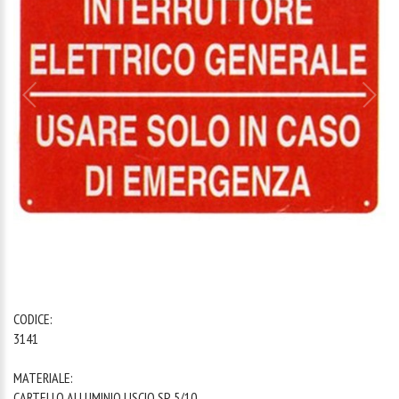
1
/
1
CODICE:
3141
MATERIALE:
CARTELLO ALLUMINIO LISCIO SP. 5/10