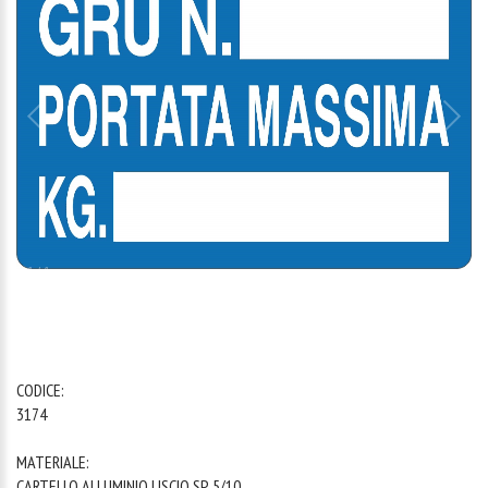
1
/
1
CODICE:
3174
MATERIALE:
CARTELLO ALLUMINIO LISCIO SP. 5/10