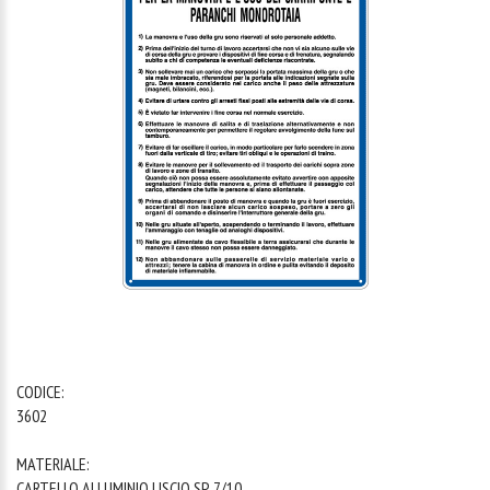
1
/
1
CODICE:
3602
MATERIALE:
CARTELLO ALLUMINIO LISCIO SP. 7/10