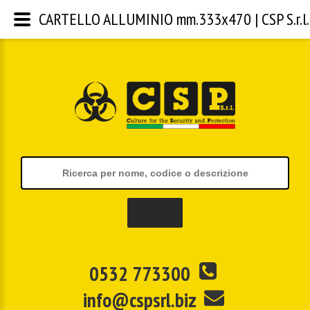
CARTELLO ALLUMINIO mm.333x470 | CSP S.r.l.
0532 773300
info@cspsrl.biz