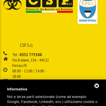
CSP S.r.l.
Tel.:
0532 773300
Via Eridano, 13A - 44122
Ferrara FE
08:00 - 12:00 / 14:00 -
18:00
E-mail:
info@cspsrl.biz
Informativa
Noi e terze parti selezionate (come ad esempio
/
/
Sitemap
Privacy policy
Legal
Google, Facebook, LinkedIn, ecc.) utilizziamo cookie o