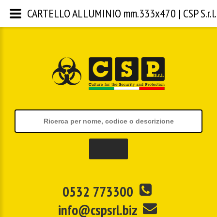
CARTELLO ALLUMINIO mm.333x470 | CSP S.r.l.
0532 773300
info@cspsrl.biz