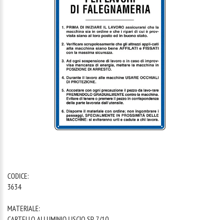
1
/
1
CODICE:
3634
MATERIALE:
CARTELLO ALLUMINIO LISCIO SP. 7/10