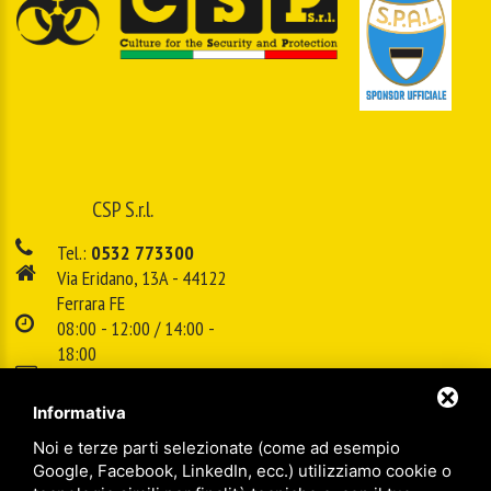
CSP S.r.l.
Tel.:
0532 773300
Via Eridano, 13A - 44122
Ferrara FE
08:00 - 12:00 / 14:00 -
18:00
E-mail:
info@cspsrl.biz
Informativa
Noi e terze parti selezionate (come ad esempio
/
/
Sitemap
Privacy policy
Legal
Google, Facebook, LinkedIn, ecc.) utilizziamo cookie o