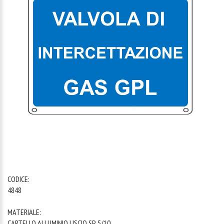
1
/
1
CODICE:
4848
MATERIALE:
CARTELLO ALLUMINIO LISCIO SP. 5/10