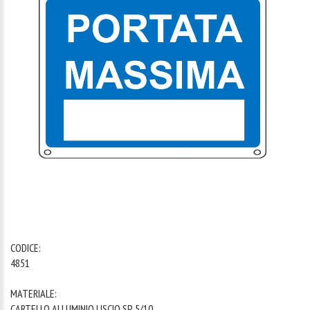
1
/
1
CODICE:
4851
MATERIALE:
CARTELLO ALLUMINIO LISCIO SP. 5/10