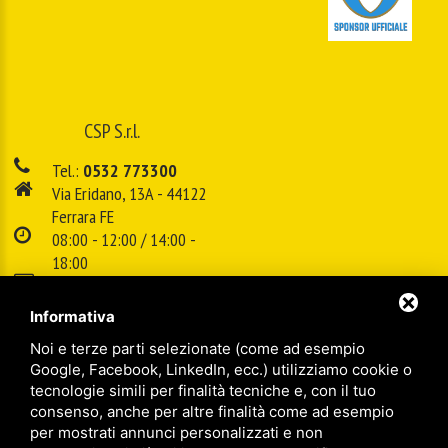
CSP S.r.l.
Tel.:
0532 773300
Via Eridano, 13A - 44122
Ferrara FE
08:00 - 12:00 / 14:00 -
18:00
E-mail:
info@cspsrl.biz
Informativa
Noi e terze parti selezionate (come ad esempio
/
/
Sitemap
Privacy policy
Legal
Google, Facebook, LinkedIn, ecc.) utilizziamo cookie o
tecnologie simili per finalità tecniche e, con il tuo
consenso, anche per altre finalità come ad esempio
per mostrati annunci personalizzati e non