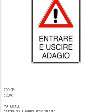
1
/
1
CODICE:
5618X
MATERIALE:
CARTELLO ALLUMINIO LISCIO SP. 7/10