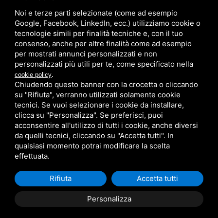
Noi e terze parti selezionate (come ad esempio
/
/
Sitemap
Privacy policy
Legal
Google, Facebook, LinkedIn, ecc.) utilizziamo cookie o
tecnologie simili per finalità tecniche e, con il tuo
consenso, anche per altre finalità come ad esempio
per mostrati annunci personalizzati e non
personalizzati più utili per te, come specificato nella
.
cookie policy
Chiudendo questo banner con la crocetta o cliccando
su "Rifiuta", verranno utilizzati solamente cookie
tecnici. Se vuoi selezionare i cookie da installare,
clicca su "Personalizza". Se preferisci, puoi
acconsentire all'utilizzo di tutti i cookie, anche diversi
da quelli tecnici, cliccando su "Accetta tutti". In
qualsiasi momento potrai modificare la scelta
effettuata.
Rifiuta
Accetta tutti
Personalizza