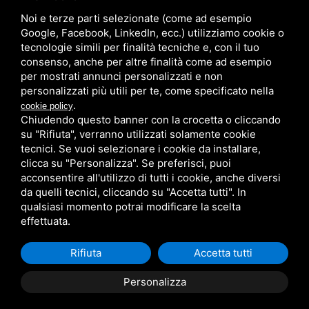
Noi e terze parti selezionate (come ad esempio
/
/
Sitemap
Privacy policy
Legal
Google, Facebook, LinkedIn, ecc.) utilizziamo cookie o
tecnologie simili per finalità tecniche e, con il tuo
consenso, anche per altre finalità come ad esempio
per mostrati annunci personalizzati e non
personalizzati più utili per te, come specificato nella
.
cookie policy
Chiudendo questo banner con la crocetta o cliccando
su "Rifiuta", verranno utilizzati solamente cookie
tecnici. Se vuoi selezionare i cookie da installare,
clicca su "Personalizza". Se preferisci, puoi
acconsentire all'utilizzo di tutti i cookie, anche diversi
da quelli tecnici, cliccando su "Accetta tutti". In
qualsiasi momento potrai modificare la scelta
effettuata.
Rifiuta
Accetta tutti
Personalizza