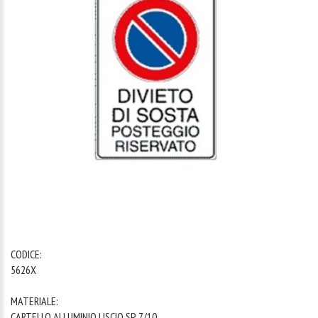
1
/
1
CODICE:
5626X
MATERIALE:
CARTELLO ALLUMINIO LISCIO SP. 7/10