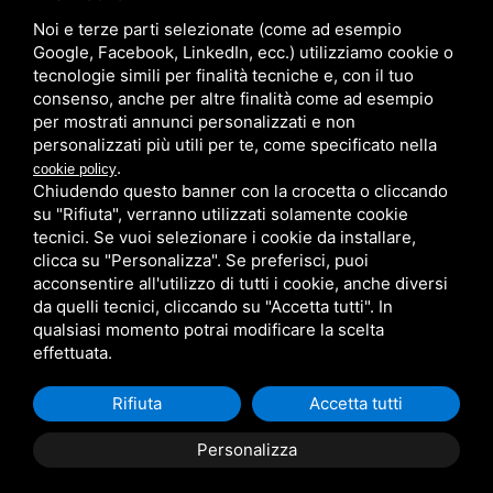
Noi e terze parti selezionate (come ad esempio
/
/
Sitemap
Privacy policy
Legal
Google, Facebook, LinkedIn, ecc.) utilizziamo cookie o
tecnologie simili per finalità tecniche e, con il tuo
consenso, anche per altre finalità come ad esempio
per mostrati annunci personalizzati e non
personalizzati più utili per te, come specificato nella
.
cookie policy
Chiudendo questo banner con la crocetta o cliccando
su "Rifiuta", verranno utilizzati solamente cookie
tecnici. Se vuoi selezionare i cookie da installare,
clicca su "Personalizza". Se preferisci, puoi
acconsentire all'utilizzo di tutti i cookie, anche diversi
da quelli tecnici, cliccando su "Accetta tutti". In
qualsiasi momento potrai modificare la scelta
effettuata.
Rifiuta
Accetta tutti
Personalizza