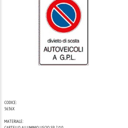
1
/
1
CODICE:
5636X
MATERIALE:
CARTELLO ALLUMINIO LISCIO SP. 7/10