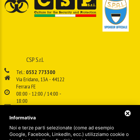
CSP S.r.l.
Tel.:
0532 773300
Via Eridano, 13A - 44122
Ferrara FE
08:00 - 12:00 / 14:00 -
18:00
E-mail:
info@cspsrl.biz
Informativa
Noi e terze parti selezionate (come ad esempio
/
/
Sitemap
Privacy policy
Legal
Google, Facebook, LinkedIn, ecc.) utilizziamo cookie o