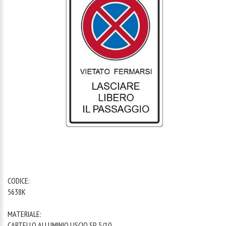
1
/
1
CODICE:
5638K
MATERIALE:
CARTELLO ALLUMINIO LISCIO SP. 5/10