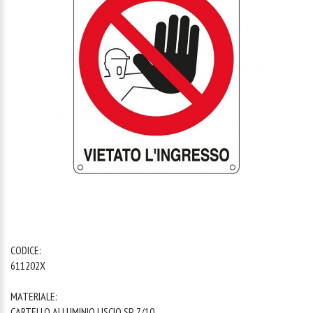
1
/
1
CODICE:
611202X
MATERIALE:
CARTELLO ALLUMINIO LISCIO SP. 7/10