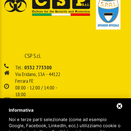
CSP S.r.l.
Tel.:
0532 773300
Via Eridano, 13A - 44122
Ferrara FE
08:00 - 12:00 / 14:00 -
18:00
E-mail:
info@cspsrl.biz
Informativa
Noi e terze parti selezionate (come ad esempio
/
/
Sitemap
Privacy policy
Legal
Google, Facebook, LinkedIn, ecc.) utilizziamo cookie o