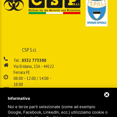
CSP S.r.l.
Tel.:
0532 773300
Via Eridano, 13A - 44122
Ferrara FE
08:00 - 12:00 / 14:00 -
18:00
E-mail:
info@cspsrl.biz
Informativa
Noi e terze parti selezionate (come ad esempio
/
/
Sitemap
Privacy policy
Legal
Google, Facebook, LinkedIn, ecc.) utilizziamo cookie o