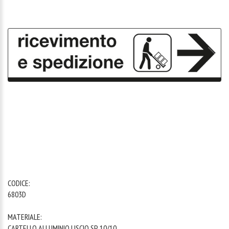
1
/
1
CODICE:
6803D
MATERIALE:
CARTELLO ALLUMINIO LISCIO SP. 10/10