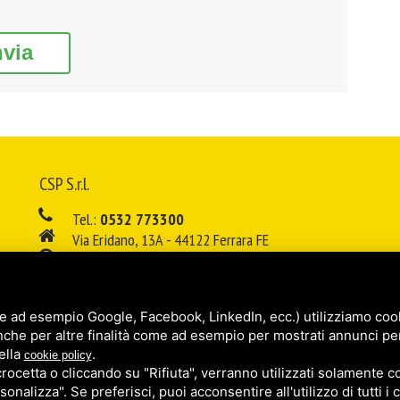
nvia
CSP S.r.l.
Tel.:
0532 773300
Via Eridano, 13A - 44122 Ferrara FE
08:00 - 12:00 / 14:00 - 18:00
E-mail:
info@cspsrl.biz
e ad esempio Google, Facebook, LinkedIn, ecc.) utilizziamo cooki
/
/
Sitemap
Privacy policy
Legal
nche per altre finalità come ad esempio per mostrati annunci pe
ella
.
cookie policy
cetta o cliccando su "Rifiuta", verranno utilizzati solamente co
sonalizza". Se preferisci, puoi acconsentire all'utilizzo di tutti i