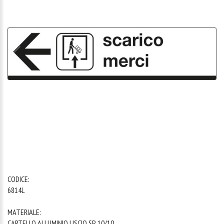
1
/
1
CODICE:
6814L
MATERIALE:
CARTELLO ALLUMINIO LISCIO SP. 10/10