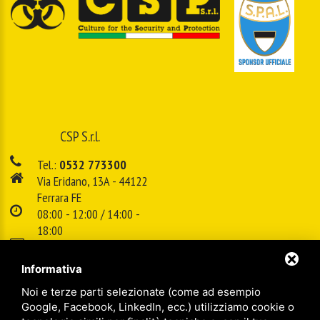
CSP S.r.l.
Tel.:
0532 773300
Via Eridano, 13A - 44122
Ferrara FE
08:00 - 12:00 / 14:00 -
18:00
E-mail:
info@cspsrl.biz
Informativa
Noi e terze parti selezionate (come ad esempio
/
/
Sitemap
Privacy policy
Legal
Google, Facebook, LinkedIn, ecc.) utilizziamo cookie o