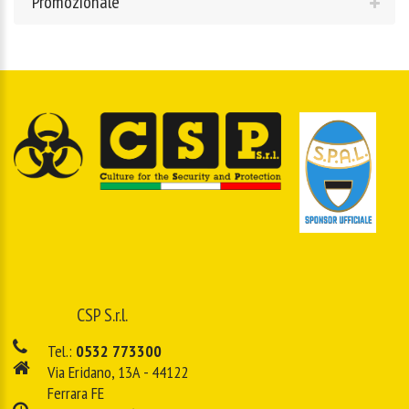
Promozionale
CSP S.r.l.
Tel.:
0532 773300
Via Eridano, 13A - 44122
Ferrara FE