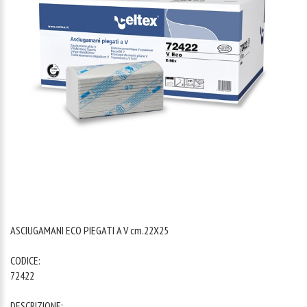
1
/
1
ASCIUGAMANI ECO PIEGATI A V cm.22X25
CODICE:
72422
DESCRIZIONE: