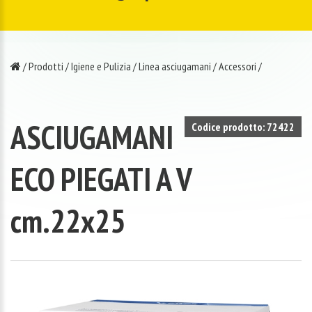
/
Prodotti
/
Igiene e Pulizia
/
Linea asciugamani
/
Accessori
/
ASCIUGAMANI
Codice prodotto: 72422
ECO PIEGATI A V
cm.22x25