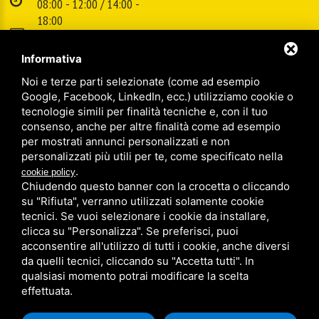
08:00 - 12:00 / 14:00 -
18:00
E-mail:
info@cspsrl.biz
Informativa
Noi e terze parti selezionate (come ad esempio
/
/
Sitemap
Privacy policy
Legal
Google, Facebook, LinkedIn, ecc.) utilizziamo cookie o
tecnologie simili per finalità tecniche e, con il tuo
consenso, anche per altre finalità come ad esempio
per mostrati annunci personalizzati e non
personalizzati più utili per te, come specificato nella
.
cookie policy
Chiudendo questo banner con la crocetta o cliccando
su "Rifiuta", verranno utilizzati solamente cookie
tecnici. Se vuoi selezionare i cookie da installare,
clicca su "Personalizza". Se preferisci, puoi
acconsentire all'utilizzo di tutti i cookie, anche diversi
da quelli tecnici, cliccando su "Accetta tutti". In
qualsiasi momento potrai modificare la scelta
effettuata.