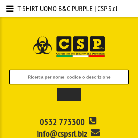
T-SHIRT UOMO B&C PURPLE | CSP S.r.l.
0532 773300
info@cspsrl.biz