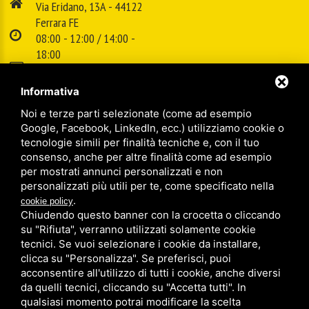
Via Eridano, 13A - 44122
Ferrara FE
08:00 - 12:00 / 14:00 -
18:00
E-mail:
info@cspsrl.biz
Informativa
Noi e terze parti selezionate (come ad esempio
/
/
Sitemap
Privacy policy
Legal
Google, Facebook, LinkedIn, ecc.) utilizziamo cookie o
tecnologie simili per finalità tecniche e, con il tuo
consenso, anche per altre finalità come ad esempio
per mostrati annunci personalizzati e non
personalizzati più utili per te, come specificato nella
.
cookie policy
Chiudendo questo banner con la crocetta o cliccando
su "Rifiuta", verranno utilizzati solamente cookie
tecnici. Se vuoi selezionare i cookie da installare,
clicca su "Personalizza". Se preferisci, puoi
acconsentire all'utilizzo di tutti i cookie, anche diversi
da quelli tecnici, cliccando su "Accetta tutti". In
qualsiasi momento potrai modificare la scelta