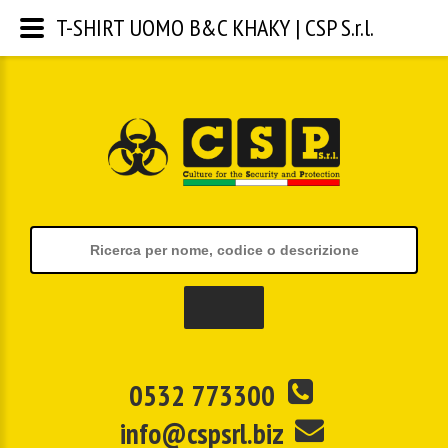
T-SHIRT UOMO B&C KHAKY | CSP S.r.l.
0532 773300
info@cspsrl.biz