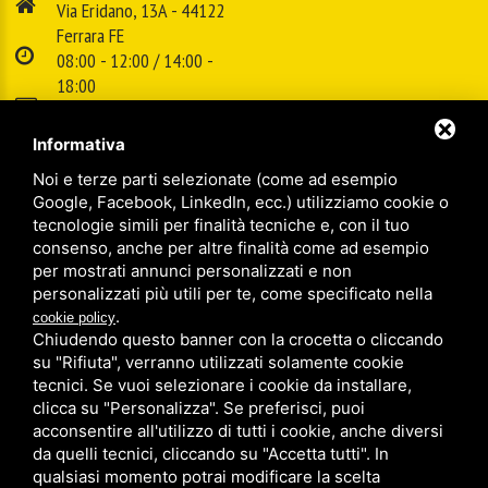
Via Eridano, 13A - 44122
Ferrara FE
08:00 - 12:00 / 14:00 -
18:00
E-mail:
info@cspsrl.biz
Informativa
Noi e terze parti selezionate (come ad esempio
/
/
Sitemap
Privacy policy
Legal
Google, Facebook, LinkedIn, ecc.) utilizziamo cookie o
tecnologie simili per finalità tecniche e, con il tuo
consenso, anche per altre finalità come ad esempio
per mostrati annunci personalizzati e non
personalizzati più utili per te, come specificato nella
.
cookie policy
Chiudendo questo banner con la crocetta o cliccando
su "Rifiuta", verranno utilizzati solamente cookie
tecnici. Se vuoi selezionare i cookie da installare,
clicca su "Personalizza". Se preferisci, puoi
acconsentire all'utilizzo di tutti i cookie, anche diversi
da quelli tecnici, cliccando su "Accetta tutti". In
qualsiasi momento potrai modificare la scelta