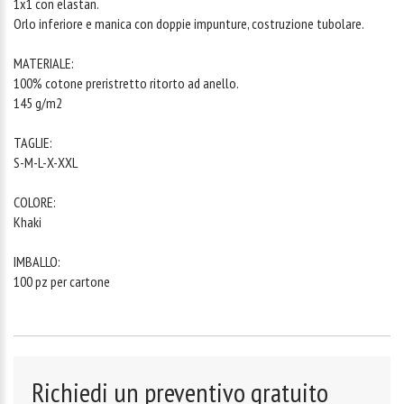
1x1 con elastan.
Orlo inferiore e manica con doppie impunture, costruzione tubolare.
MATERIALE:
100% cotone preristretto ritorto ad anello.
145 g/m2
TAGLIE:
S-M-L-X-XXL
COLORE:
Khaki
IMBALLO:
100 pz per cartone
Richiedi un preventivo gratuito