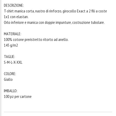
DESCRIZIONE:
T-shirt manica corta, nastro di rinforzo, girocollo Exact a 2 fili a coste
1x1 con elastan.
Orlo inferiore e manica con doppie impunture, costruzione tubolare.
MATERIALE:
100% cotone preristretto ritorto ad anello.
145 g/m2
TAGLIE:
S-M-L-X-XXL
COLORE:
Giallo
IMBALLO:
100 pz per cartone