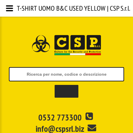
T-SHIRT UOMO B&C USED YELLOW | CSP S.r.l.
0532 773300
info@cspsrl.biz