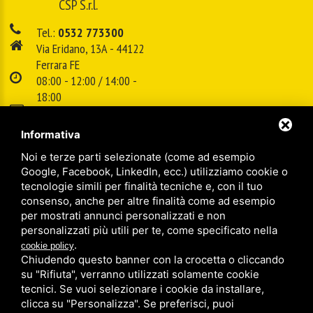
CSP S.r.l.
Tel.:
0532 773300
Via Eridano, 13A - 44122
Ferrara FE
08:00 - 12:00 / 14:00 -
18:00
E-mail:
info@cspsrl.biz
Informativa
Noi e terze parti selezionate (come ad esempio
/
/
Sitemap
Privacy policy
Legal
Google, Facebook, LinkedIn, ecc.) utilizziamo cookie o
tecnologie simili per finalità tecniche e, con il tuo
consenso, anche per altre finalità come ad esempio
per mostrati annunci personalizzati e non
personalizzati più utili per te, come specificato nella
.
cookie policy
Chiudendo questo banner con la crocetta o cliccando
su "Rifiuta", verranno utilizzati solamente cookie
tecnici. Se vuoi selezionare i cookie da installare,
clicca su "Personalizza". Se preferisci, puoi