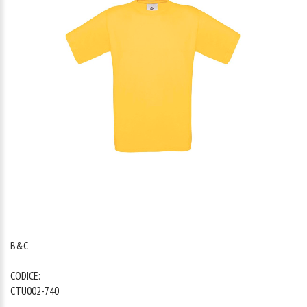
1
/
1
B&C
CODICE:
CTU002-740