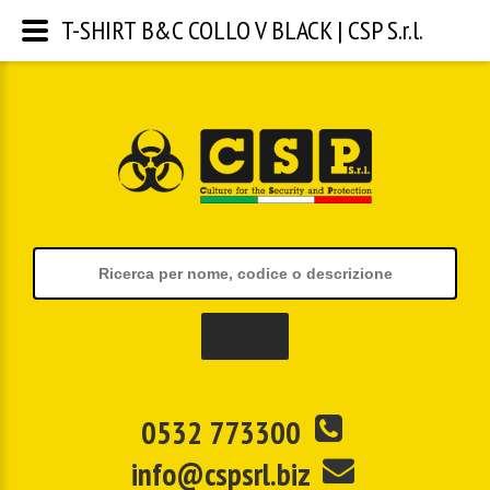
T-SHIRT B&C COLLO V BLACK | CSP S.r.l.
0532 773300
info@cspsrl.biz