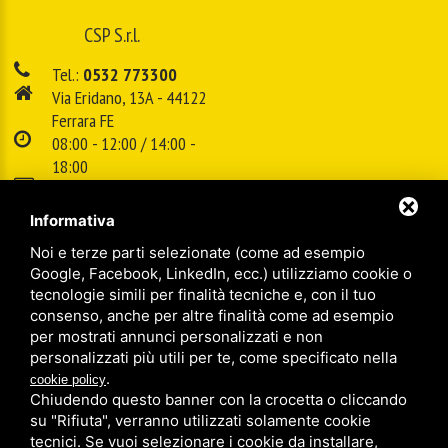
CSP S.r.l.
Tel.:
0532 773300
Via Eridano, 13A - 44122
Ferrara FE
08:00 - 12:00 / 14:00 -
18:00
E-mail:
info@cspsrl.biz
Informativa
Noi e terze parti selezionate (come ad esempio
/
/
Sitemap
Privacy policy
Legal
Google, Facebook, LinkedIn, ecc.) utilizziamo cookie o
tecnologie simili per finalità tecniche e, con il tuo
consenso, anche per altre finalità come ad esempio
per mostrati annunci personalizzati e non
personalizzati più utili per te, come specificato nella
.
cookie policy
Chiudendo questo banner con la crocetta o cliccando
su "Rifiuta", verranno utilizzati solamente cookie
tecnici. Se vuoi selezionare i cookie da installare,