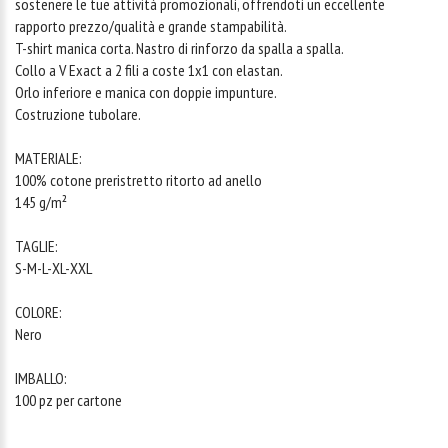
sostenere le tue attività promozionali, offrendoti un eccellente
rapporto prezzo/qualità e grande stampabilità.
T-shirt manica corta. Nastro di rinforzo da spalla a spalla.
Collo a V Exact a 2 fili a coste 1x1 con elastan.
Orlo inferiore e manica con doppie impunture.
Costruzione tubolare.
MATERIALE:
100% cotone preristretto ritorto ad anello
145 g/m²
TAGLIE:
S-M-L-XL-XXL
COLORE:
Nero
IMBALLO:
100 pz per cartone