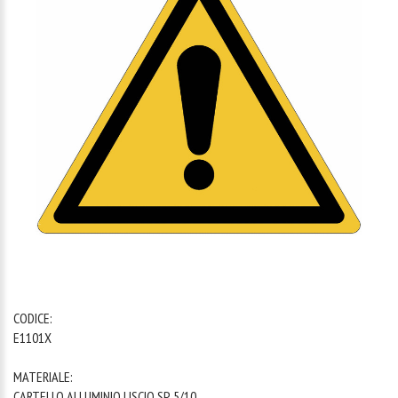
1
/
1
CODICE:
E1101X
MATERIALE:
CARTELLO ALLUMINIO LISCIO SP. 5/10