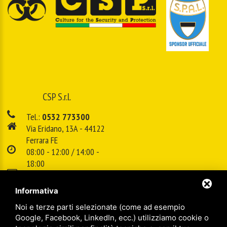
CSP S.r.l.
Tel.:
0532 773300
Via Eridano, 13A - 44122
Ferrara FE
08:00 - 12:00 / 14:00 -
18:00
E-mail:
info@cspsrl.biz
Informativa
Noi e terze parti selezionate (come ad esempio
/
/
Sitemap
Privacy policy
Legal
Google, Facebook, LinkedIn, ecc.) utilizziamo cookie o