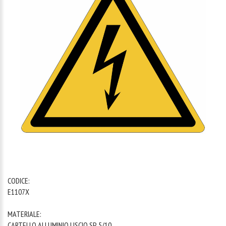
1
/
1
CODICE:
E1107X
MATERIALE:
CARTELLO ALLUMINIO LISCIO SP. 5/10