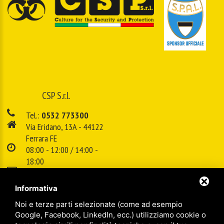
CSP S.r.l.
Tel.:
0532 773300
Via Eridano, 13A - 44122
Ferrara FE
08:00 - 12:00 / 14:00 -
18:00
E-mail:
info@cspsrl.biz
Informativa
Noi e terze parti selezionate (come ad esempio
/
/
Sitemap
Privacy policy
Legal
Google, Facebook, LinkedIn, ecc.) utilizziamo cookie o