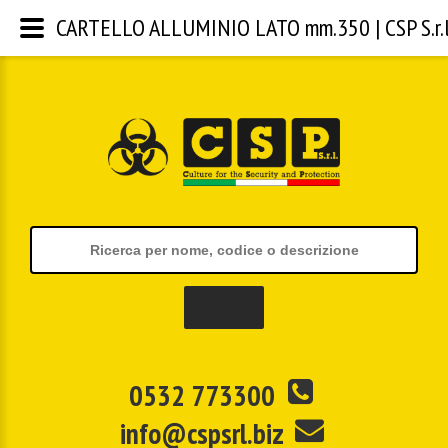
CARTELLO ALLUMINIO LATO mm.350 | CSP S.r.l
0532 773300
info@cspsrl.biz