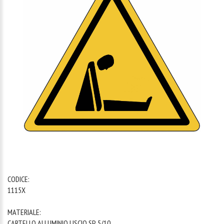
1
/
1
CODICE:
1115X
MATERIALE:
CARTELLO ALLUMINIO LISCIO SP. 5/10