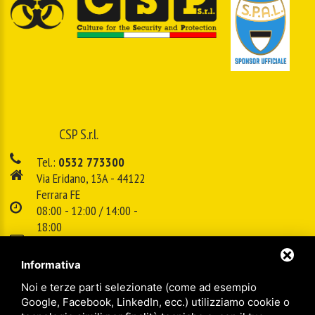
CSP S.r.l.
Tel.:
0532 773300
Via Eridano, 13A - 44122
Ferrara FE
08:00 - 12:00 / 14:00 -
18:00
E-mail:
info@cspsrl.biz
Informativa
Noi e terze parti selezionate (come ad esempio
/
/
Sitemap
Privacy policy
Legal
Google, Facebook, LinkedIn, ecc.) utilizziamo cookie o