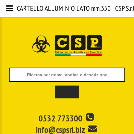
CARTELLO ALLUMINIO LATO mm.350 | CSP S.r.l
0532 773300
info@cspsrl.biz