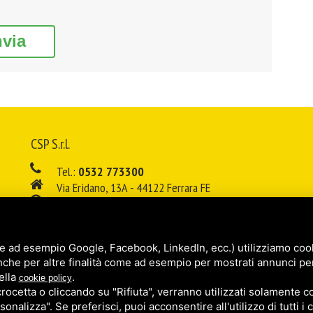
nvia
CSP S.r.l.
Tel.:
0532 773300
Via Eridano, 13A - 44122 Ferrara FE
08:00 - 12:00 / 14:00 - 18:00
E-mail:
info@cspsrl.biz
e ad esempio Google, Facebook, LinkedIn, ecc.) utilizziamo cooki
/
/
Sitemap
Privacy policy
Legal
nche per altre finalità come ad esempio per mostrati annunci pe
ella
.
cookie policy
cetta o cliccando su "Rifiuta", verranno utilizzati solamente co
sonalizza". Se preferisci, puoi acconsentire all'utilizzo di tutti i