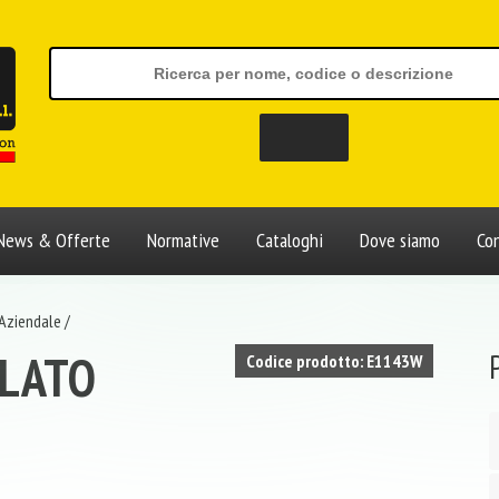
News & Offerte
Normative
Cataloghi
Dove siamo
Con
 Aziendale
/
 LATO
Codice prodotto: E1143W