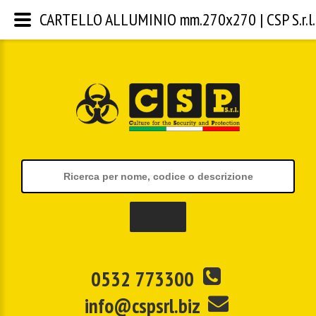
CARTELLO ALLUMINIO mm.270x270 | CSP S.r.l.
0532 773300
info@cspsrl.biz