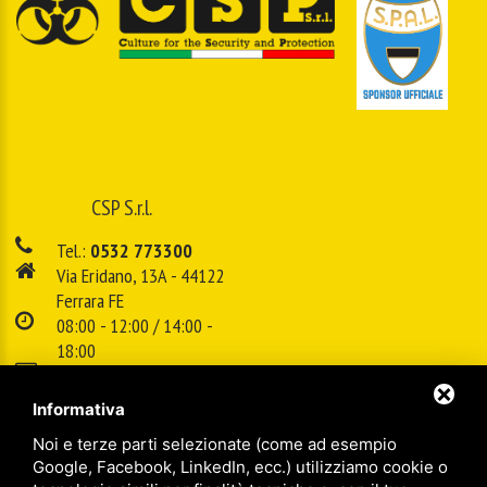
CSP S.r.l.
Tel.:
0532 773300
Via Eridano, 13A - 44122
Ferrara FE
08:00 - 12:00 / 14:00 -
18:00
E-mail:
info@cspsrl.biz
Informativa
Noi e terze parti selezionate (come ad esempio
/
/
Sitemap
Privacy policy
Legal
Google, Facebook, LinkedIn, ecc.) utilizziamo cookie o