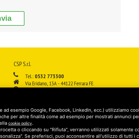
nvia
CSP S.r.l.
Tel.:
0532 773300
Via Eridano, 13A - 44122 Ferrara FE
08:00 - 12:00 / 14:00 - 18:00
E-mail:
info@cspsrl.biz
e ad esempio Google, Facebook, LinkedIn, ecc.) utilizziamo cooki
/
/
Sitemap
Privacy policy
Legal
nche per altre finalità come ad esempio per mostrati annunci pe
ella
.
cookie policy
cetta o cliccando su "Rifiuta", verranno utilizzati solamente co
sonalizza". Se preferisci, puoi acconsentire all'utilizzo di tutti i