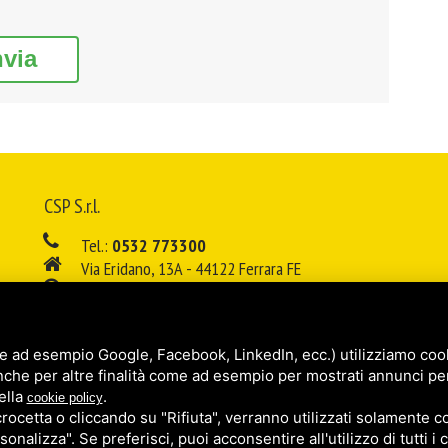
nvia
CSP S.r.l.
Tel.:
0532 773300
Via Eridano, 13A - 44122 Ferrara FE
08:00 - 12:00 / 14:00 - 18:00
E-mail:
info@cspsrl.biz
e ad esempio Google, Facebook, LinkedIn, ecc.) utilizziamo cooki
/
/
Sitemap
Privacy policy
Legal
nche per altre finalità come ad esempio per mostrati annunci pe
ella
.
cookie policy
cetta o cliccando su "Rifiuta", verranno utilizzati solamente co
sonalizza". Se preferisci, puoi acconsentire all'utilizzo di tutti i