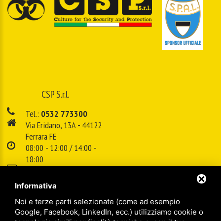
CSP S.r.l.
Tel.:
0532 773300
Via Eridano, 13A - 44122
Ferrara FE
08:00 - 12:00 / 14:00 -
18:00
E-mail:
info@cspsrl.biz
Informativa
Noi e terze parti selezionate (come ad esempio
/
/
Sitemap
Privacy policy
Legal
Google, Facebook, LinkedIn, ecc.) utilizziamo cookie o