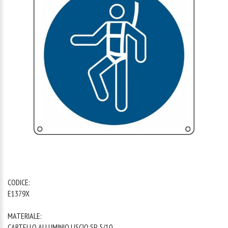
1
/
1
CODICE:
E1379X
MATERIALE:
CARTELLO ALLUMINIO LISCIO SP. 5/10