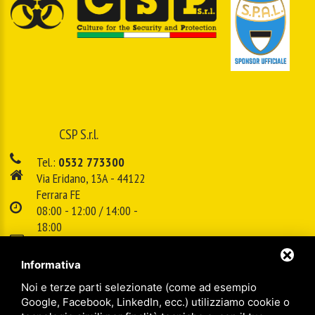
CSP S.r.l.
Tel.:
0532 773300
Via Eridano, 13A - 44122
Ferrara FE
08:00 - 12:00 / 14:00 -
18:00
E-mail:
info@cspsrl.biz
Informativa
Noi e terze parti selezionate (come ad esempio
/
/
Sitemap
Privacy policy
Legal
Google, Facebook, LinkedIn, ecc.) utilizziamo cookie o