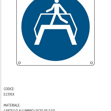
1
/
1
CODICE:
E1395X
MATERIALE:
CARTELLO ALLUMINIO LISCIO SP. 5/10