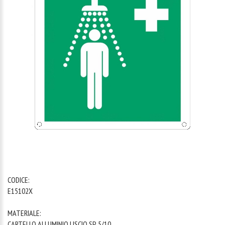
1
/
1
CODICE:
E15102X
MATERIALE:
CARTELLO ALLUMINIO LISCIO SP. 5/10