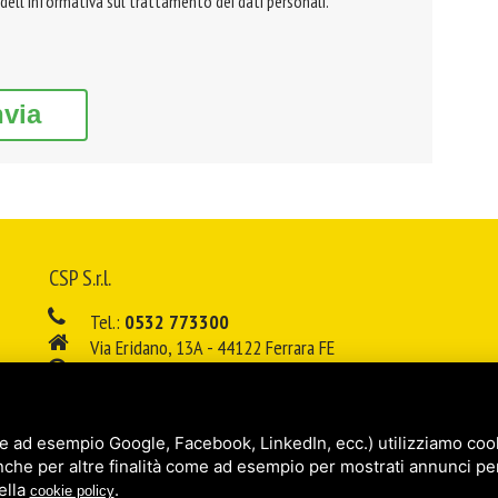
 dell'informativa sul trattamento dei dati personali.
nvia
CSP S.r.l.
Tel.:
0532 773300
Via Eridano, 13A - 44122 Ferrara FE
08:00 - 12:00 / 14:00 - 18:00
E-mail:
info@cspsrl.biz
e ad esempio Google, Facebook, LinkedIn, ecc.) utilizziamo cooki
/
/
Sitemap
Privacy policy
Legal
nche per altre finalità come ad esempio per mostrati annunci pe
ella
.
cookie policy