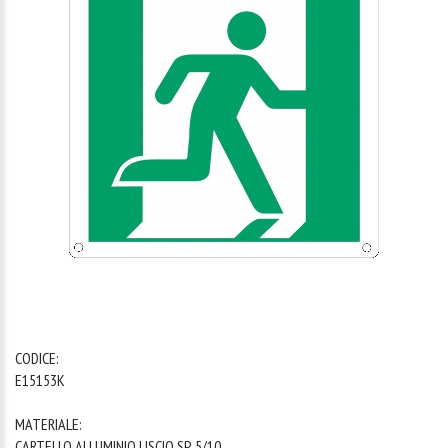
1
/
1
CODICE:
E15153K
MATERIALE:
CARTELLO ALLUMINIO LISCIO SP. 5/10