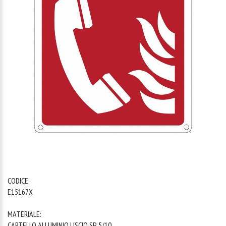
1
/
1
CODICE:
E15167X
MATERIALE:
CARTELLO ALLUMINIO LISCIO SP. 5/10