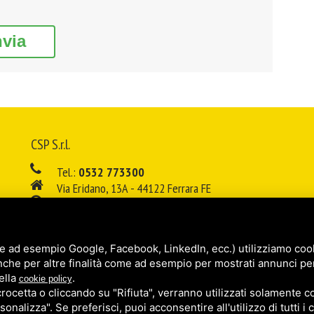
nvia
CSP S.r.l.
Tel.:
0532 773300
Via Eridano, 13A - 44122 Ferrara FE
08:00 - 12:00 / 14:00 - 18:00
E-mail:
info@cspsrl.biz
e ad esempio Google, Facebook, LinkedIn, ecc.) utilizziamo cooki
/
/
Sitemap
Privacy policy
Legal
nche per altre finalità come ad esempio per mostrati annunci pe
ella
.
cookie policy
cetta o cliccando su "Rifiuta", verranno utilizzati solamente co
sonalizza". Se preferisci, puoi acconsentire all'utilizzo di tutti i