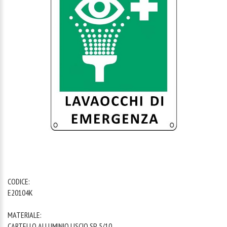
1
/
1
CODICE:
E20104K
MATERIALE:
CARTELLO ALLUMINIO LISCIO SP. 5/10