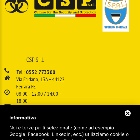
CSP S.r.l.
Tel.:
0532 773300
Via Eridano, 13A - 44122
Ferrara FE
08:00 - 12:00 / 14:00 -
18:00
E-mail:
info@cspsrl.biz
Informativa
Noi e terze parti selezionate (come ad esempio
/
/
Sitemap
Privacy policy
Legal
Google, Facebook, LinkedIn, ecc.) utilizziamo cookie o